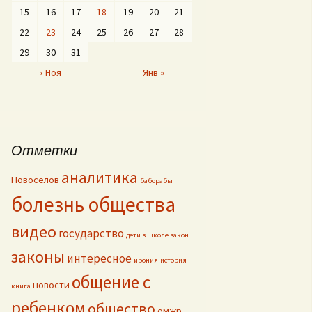
15
16
17
18
19
20
21
22
23
24
25
26
27
28
29
30
31
« Ноя
Янв »
Отметки
аналитика
Новоселов
баборабы
болезнь общества
видео
государство
дети в школе
закон
законы
интересное
ирония
история
общение с
новости
книга
ребенком
общество
омжр