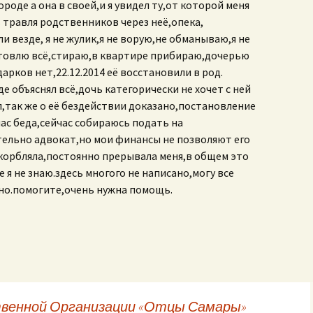
ороде а она в своей,и я увидел ту,от которой меня
ь травля родственников через неё,опека,
и везде, я не жулик,я не ворую,не обманываю,я не
готовлю всё,стираю,в квартире прибираю,дочерью
арков нет,22.12.2014 её восстановили в род.
де объяснял всё,дочь категорически не хочет с ней
л,так же о её бездействии доказано,постановление
ас беда,сейчас собираюсь подать на
тельно адвокат,но мои финансы не позволяют его
скорбляла,постоянно прерывала меня,в общем это
е я не знаю.здесь многого не написано,могу все
чно.помогите,очень нужна помощь.
венной Организации «Отцы Самары»