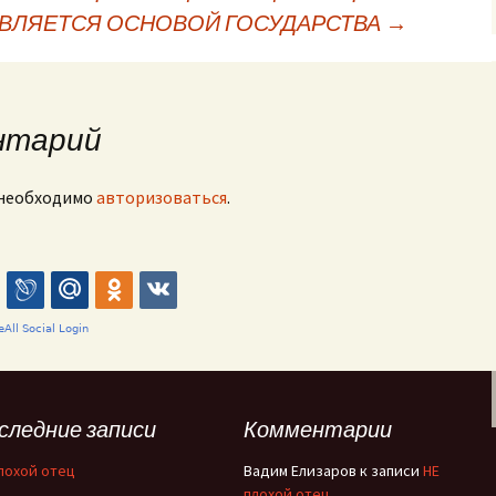
ЯВЛЯЕТСЯ ОСНОВОЙ ГОСУДАРСТВА
→
исям
нтарий
 необходимо
авторизоваться
.
следние записи
Комментарии
лохой отец
Вадим Елизаров
к записи
НЕ
плохой отец