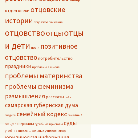
отцовские
отдел опеки
истории
отцовское движение
отцовство
отцы
отцы
и дети
позитивное
песня
отцовство
потребительство
праздники
проблемы в школе
проблемы материнства
проблемы феминизма
размышления
рассказы
сайт
самарская губернская дума
семейный кодекс
свадьба
семейный
суды
сериалы
скандал
судебные приставы
учебник
школа
школьные учителя
юмор
юридическая информация