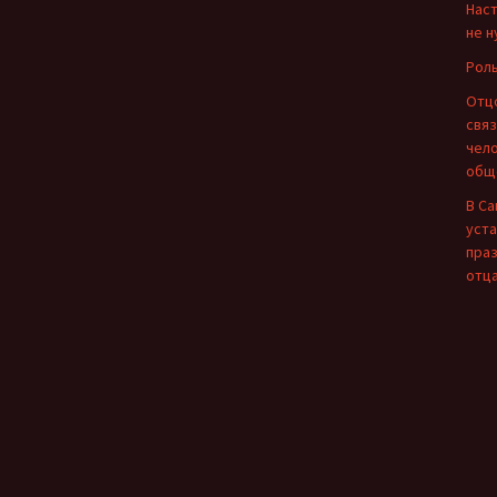
Нас
не 
Роль
Отц
свя
чел
общ
В С
уст
пра
отц