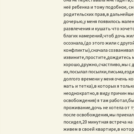
неё ребенка и тому подобное, с
родительских прав,в дальнейшем 
дочерью,у меня появилось малень
развлечения и кушать что хочетс
благих намерений,чтоб дочь жила
осознала,(до этого жили с друг
конфликты),сначала созванивал
извините,простите,дождитесь ме
хорошо,дружно,счастливо,мы с д
их,посылал посылки,письма,езди
долгого времени у меня очень 
мать и тетка),в которых я толь
неоднократно,в виду причин мы у
освобождения) я там работал,б
проживание,дочь не хотела от ту
после освобождения,мы приехал
посидел,20 минутная встреча на 
живем в своей квартире,в которо