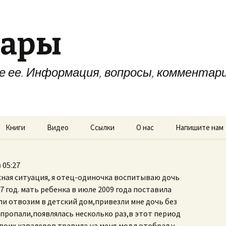
мары
не ее. Информация, вопросы, комментар
Книги
Видео
Ссылки
О нас
Напишите нам
 05:27
жная ситуация, я отец-одиночка воспитываю дочь
07 год. мать ребенка в июле 2009 года поставила
и отвозим в детский дом,привезли мне дочь без
 пропали,
появлялась несколько раз,в этот период
воих кавалеров травила на меня,мол я отобрал у