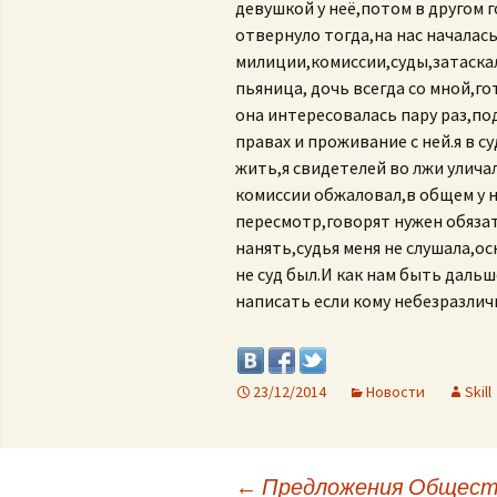
девушкой у неё,потом в другом г
отвернуло тогда,на нас началас
милиции,комиссии,суды,затаскал
пьяница, дочь всегда со мной,
она интересовалась пару раз,под
правах и проживание с ней.я в су
жить,я свидетелей во лжи улича
комиссии обжаловал,в общем у н
пересмотр,говорят нужен обяза
нанять,судья меня не слушала,о
не суд был.И как нам быть дальш
написать если кому небезразли
23/12/2014
Новости
Skill
←
Предложения Общест