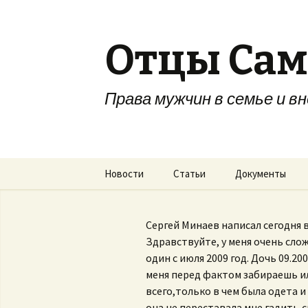
Отцы Са
Права мужчин в семье и в
Перейти к содержимому
Новости
Статьи
Документы
Сергей Минаев написал сегодня в
Здравствуйте, у меня очень сло
один с июля 2009 год. Дочь 09.20
меня перед фактом забираешь ил
всего,только в чем была одета и
она не переставала мне гадить,с