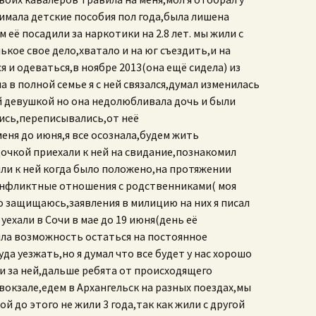
нимала детские пособия пол года,была лишена
её посадили за наркотики на 2.8 лет. мы жили с
кое свое дело,хватало и на юг съездить,и на
я и одеваться,в ноябре 2013(она ещё сидела) из
 в полной семье я с ней связался,думал изменилась
ой девушкой но она недолюбливала дочь и были
ись,переписывались,от неё
ня до июня,я все осознала,будем жить
очкой приехали к ней на свидание,познакомил
ли к ней когда было положено,на протяжении
конфликтные отношения с родственниками( моя
ко защищаюсь,заявления в милицию на них я писал
ехали в Сочи в мае до 19 июня(день её
ыла возможность остаться на постоянное
да уезжать,но я думал что все будет у нас хорошо
и за ней,дальше ребята от происходящего
вокзале,едем в Архангельск на разных поездах,мы
й до этого не жили 3 года,так как жили с другой