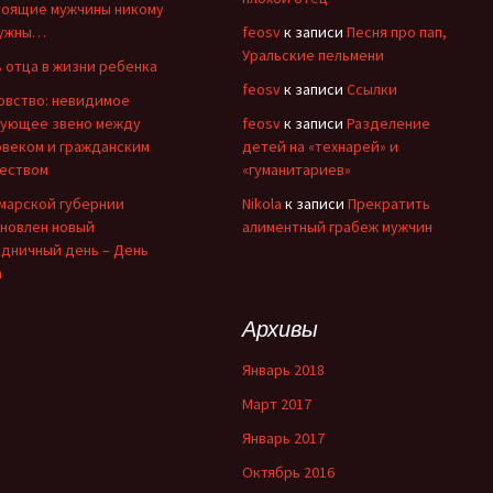
тоящие мужчины никому
нужны…
feosv
к записи
Песня про пап,
Уральские пельмени
 отца в жизни ребенка
feosv
к записи
Ссылки
овство: невидимое
зующее звено между
feosv
к записи
Разделение
овеком и гражданским
детей на «технарей» и
еством
«гуманитариев»
амарской губернии
Nikola
к записи
Прекратить
ановлен новый
алиментный грабеж мужчин
здничный день – День
а
Архивы
Январь 2018
Март 2017
Январь 2017
Октябрь 2016