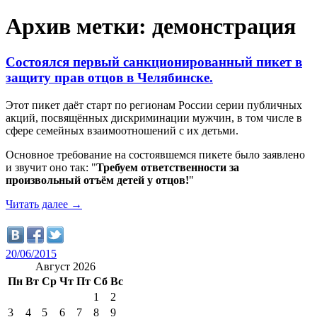
Архив метки: демонстрация
Состоялся первый санкционированный пикет в
защиту прав отцов в Челябинске.
Этот пикет даёт старт по регионам России серии публичных
акций, посвящённых дискриминации мужчин, в том числе в
сфере семейных взаимоотношений с их детьми.
Основное требование на состоявшемся пикете было заявлено
и звучит оно так: "
Требуем ответственности за
произвольный отъём детей у отцов!
"
Читать далее
→
20/06/2015
Август 2026
Пн
Вт
Ср
Чт
Пт
Сб
Вс
1
2
3
4
5
6
7
8
9