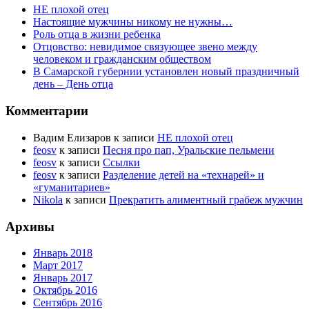
НЕ плохой отец
Настоящие мужчины никому не нужны…
Роль отца в жизни ребенка
Отцовство: невидимое связующее звено между
человеком и гражданским обществом
В Самарской губернии установлен новый праздничный
день – День отца
Комментарии
Вадим Елизаров
к записи
НЕ плохой отец
feosv
к записи
Песня про пап, Уральские пельмени
feosv
к записи
Ссылки
feosv
к записи
Разделение детей на «технарей» и
«гуманитариев»
Nikola
к записи
Прекратить алиментный грабеж мужчин
Архивы
Январь 2018
Март 2017
Январь 2017
Октябрь 2016
Сентябрь 2016