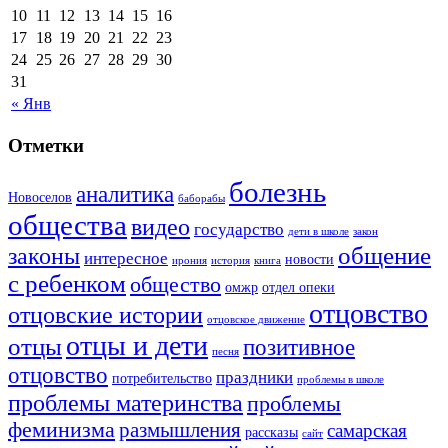
10
11
12
13
14
15
16
17
18
19
20
21
22
23
24
25
26
27
28
29
30
31
« Янв
Отметки
болезнь
аналитика
Новоселов
баборабы
общества
видео
государство
дети в школе
закон
законы
общение
интересное
новости
ирония
история
книга
с ребенком
общество
омжр
отдел опеки
отцовство
отцовские истории
отцовское движение
отцы и дети
отцы
позитивное
песня
отцовство
праздники
потребительство
проблемы в школе
проблемы материнства
проблемы
феминизма
размышления
самарская
рассказы
сайт