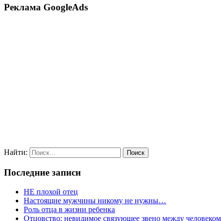
Реклама GoogleAds
Найти:
Последние записи
НЕ плохой отец
Настоящие мужчины никому не нужны…
Роль отца в жизни ребенка
Отцовство: невидимое связующее звено между человеко