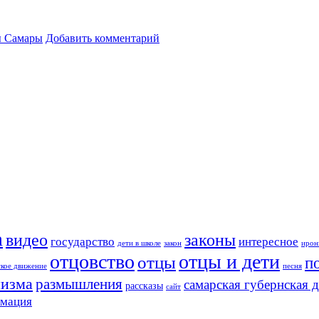
 Самары
Добавить комментарий
а
видео
законы
государство
интересное
дети в школе
закон
ирон
отцовство
отцы и дети
отцы
п
ское движение
песня
изма
размышления
самарская губернская 
рассказы
сайт
рмация