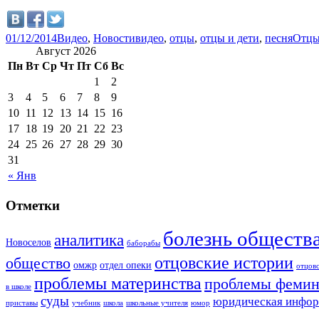
01/12/2014
Видео
,
Новости
видео
,
отцы
,
отцы и дети
,
песня
Отцы
Август 2026
Пн
Вт
Ср
Чт
Пт
Сб
Вс
1
2
3
4
5
6
7
8
9
10
11
12
13
14
15
16
17
18
19
20
21
22
23
24
25
26
27
28
29
30
31
« Янв
Отметки
болезнь обществ
аналитика
Новоселов
баборабы
отцовские истории
общество
омжр
отдел опеки
отцов
проблемы материнства
проблемы фемин
в школе
суды
юридическая инфо
приставы
учебник
школа
школьные учителя
юмор