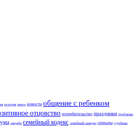
общение с ребенком
новости
ия
история
книга
озитивное отцовство
праздники
потребительство
проблемы
семейный кодекс
дума
сериалы
свадьба
семейный скандал
судебные