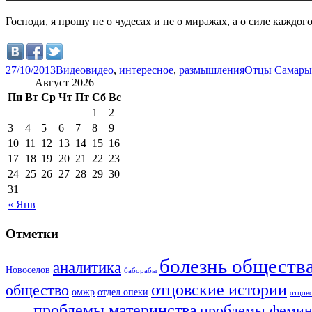
Господи, я прошу не о чудесах и не о миражах, а о силе каждо
27/10/2013
Видео
видео
,
интересное
,
размышления
Отцы Самары
Август 2026
Пн
Вт
Ср
Чт
Пт
Сб
Вс
1
2
3
4
5
6
7
8
9
10
11
12
13
14
15
16
17
18
19
20
21
22
23
24
25
26
27
28
29
30
31
« Янв
Отметки
болезнь обществ
аналитика
Новоселов
баборабы
отцовские истории
общество
омжр
отдел опеки
отцов
проблемы материнства
проблемы фемин