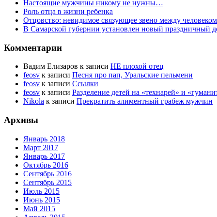
Настоящие мужчины никому не нужны…
Роль отца в жизни ребенка
Отцовство: невидимое связующее звено между человеко
В Самарской губернии установлен новый праздничный де
Комментарии
Вадим Елизаров
к записи
НЕ плохой отец
feosv
к записи
Песня про пап, Уральские пельмени
feosv
к записи
Ссылки
feosv
к записи
Разделение детей на «технарей» и «гумани
Nikola
к записи
Прекратить алиментный грабеж мужчин
Архивы
Январь 2018
Март 2017
Январь 2017
Октябрь 2016
Сентябрь 2016
Сентябрь 2015
Июль 2015
Июнь 2015
Май 2015