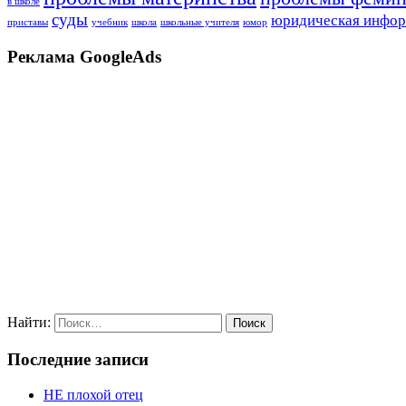
в школе
суды
юридическая инфо
приставы
учебник
школа
школьные учителя
юмор
Реклама GoogleAds
Найти:
Последние записи
НЕ плохой отец