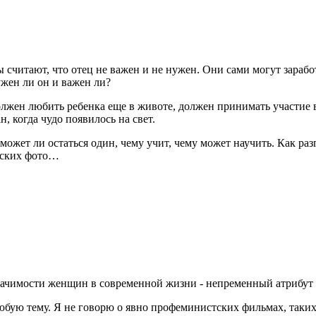
читают, что отец не важен и не нужен. Они сами могут заработ
ужен ли он и важен ли?
жен любить ребенка еще в животе, должен принимать участие в 
 когда чудо появилось на свет.
ожет ли остаться один, чему учит, чему может научить. Как разго
ческих фото…
чимости женщин в современной жизни - непременный атрибут с
юбую тему. Я не говорю о явно профеминистских фильмах, таких