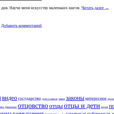
го дня. Научи меня искусству маленьких шагов.
Читать далее
→
Добавить комментарий
а
видео
законы
государство
интересное
дети в школе
закон
ирон
отцовство
отцы и дети
отцы
п
ское движение
песня
изма
размышления
самарская губернская 
рассказы