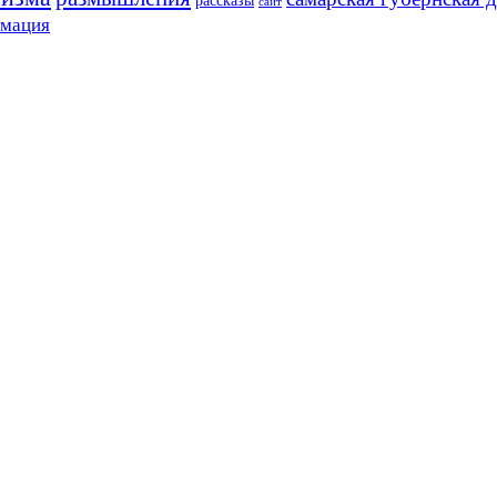
сайт
рмация