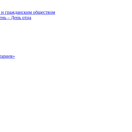
м и гражданским обществом
нь – День отца
тариев»