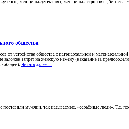
ны-ученые, женщины-детективы, женщины-астронавты,бизнес-ле
ьного общества
сов от устройства общества с патриархальной и матриархальной
де заложен запрет на женскую измену (наказание за прелюбодея
 свободен).
Читать далее
→
тавили мужчин, так называемые, «серьёзные люди». Т.е. пост