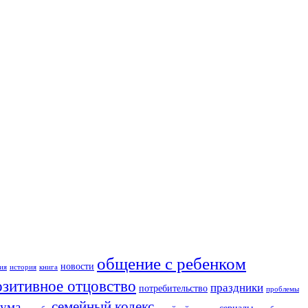
общение с ребенком
новости
ия
история
книга
озитивное отцовство
праздники
потребительство
проблемы
семейный кодекс
дума
сериалы