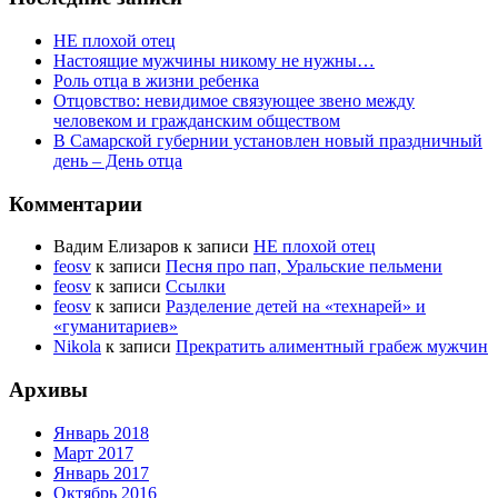
НЕ плохой отец
Настоящие мужчины никому не нужны…
Роль отца в жизни ребенка
Отцовство: невидимое связующее звено между
человеком и гражданским обществом
В Самарской губернии установлен новый праздничный
день – День отца
Комментарии
Вадим Елизаров
к записи
НЕ плохой отец
feosv
к записи
Песня про пап, Уральские пельмени
feosv
к записи
Ссылки
feosv
к записи
Разделение детей на «технарей» и
«гуманитариев»
Nikola
к записи
Прекратить алиментный грабеж мужчин
Архивы
Январь 2018
Март 2017
Январь 2017
Октябрь 2016