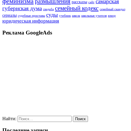
феминизма
размышления
самарская
рассказы
сайт
семейный кодекс
губернская дума
свадьба
семейный скандал
суды
сериалы
судебные приставы
учебник
школа
школьные учителя
юмор
юридическая информация
Реклама GoogleAds
Найти:
Последние записи