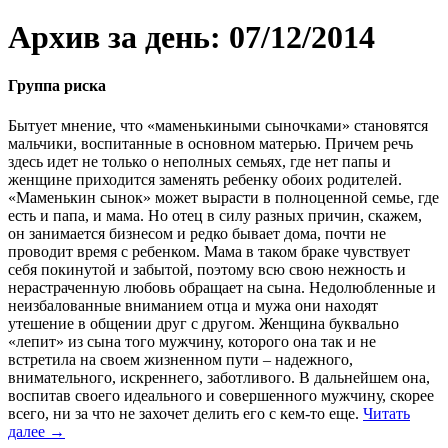
Архив за день: 07/12/2014
Группа риска
Бытует мнение, что «маменькиными сыночками» становятся
мальчики, воспитанные в основном матерью. Причем речь
здесь идет не только о неполных семьях, где нет папы и
женщине приходится заменять ребенку обоих родителей.
«Маменькин сынок» может вырасти в полноценной семье, где
есть и папа, и мама. Но отец в силу разных причин, скажем,
он занимается бизнесом и редко бывает дома, почти не
проводит время с ребенком. Мама в таком браке чувствует
себя покинутой и забытой, поэтому всю свою нежность и
нерастраченную любовь обращает на сына. Недолюбленные и
неизбалованные вниманием отца и мужа они находят
утешение в общении друг с другом. Женщина буквально
«лепит» из сына того мужчину, которого она так и не
встретила на своем жизненном пути – надежного,
внимательного, искреннего, заботливого. В дальнейшем она,
воспитав своего идеального и совершенного мужчину, скорее
всего, ни за что не захочет делить его с кем-то еще.
Читать
далее
→