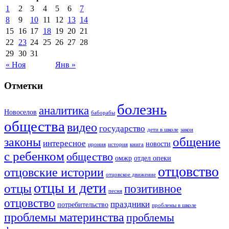
1
2
3
4
5
6
7
8
9
10
11
12
13
14
15
16
17
18
19
20
21
22
23
24
25
26
27
28
29
30
31
« Ноя
Янв »
Отметки
болезнь
аналитика
Новоселов
баборабы
общества
видео
государство
дети в школе
закон
законы
общение
интересное
новости
ирония
история
книга
с ребенком
общество
омжр
отдел опеки
отцовство
отцовские истории
отцовское движение
отцы и дети
отцы
позитивное
песня
отцовство
праздники
потребительство
проблемы в школе
проблемы материнства
проблемы